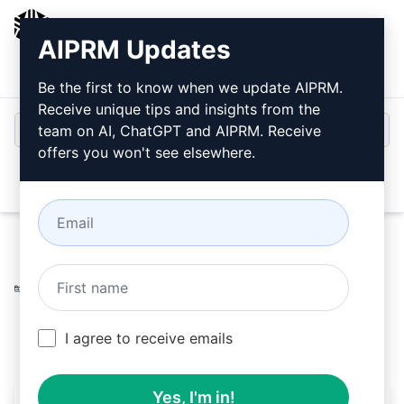
AIPRM
AIPRM Updates
Inloggen
Gratis installeren
Be the first to know when we update AIPRM.
Receive unique tips and insights from the
team on AI, ChatGPT and AIPRM. Receive
offers you won't see elsewhere.
Open
Home
/
AI-instructies
/
Copywriting Prompts
/
Writing
Prompts
/
Opvallende Fiverr Gig Beschrijving
/
Hanzila
March 14, 2023
17,664
0
10,864
I agree to receive emails
Yes, I'm in!