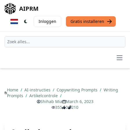
AIPRM
Inloggen
Gratis installeren
Open
Home
/
AI-instructies
/
Copywriting Prompts
/
Writing
Prompts
/
Artikelcontrole
/
Shihab Mia
March 6, 2023
355
0
210