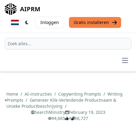
AIPRM
Inloggen
Gratis installeren
Open
Home
/
AI-instructies
/
Copywriting Prompts
/
Writing
Prompts
/
Genereer Klik-Verleidende Productnaam &
Unieke Productbeschrijving
/
SearchMinistry
February 19, 2023
94,665
4
66,727