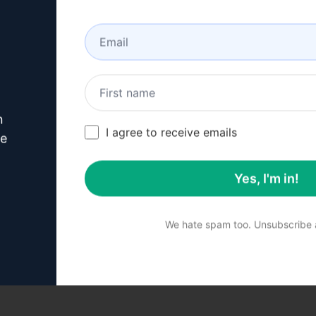
n
I agree to receive emails
ve
en
n van schrijfvaardigheden
Yes, I'm in!
 te proberen op ChatGPT.
We hate spam too. Unsubscribe a