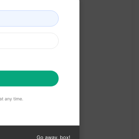
t any time.
Go away, box!