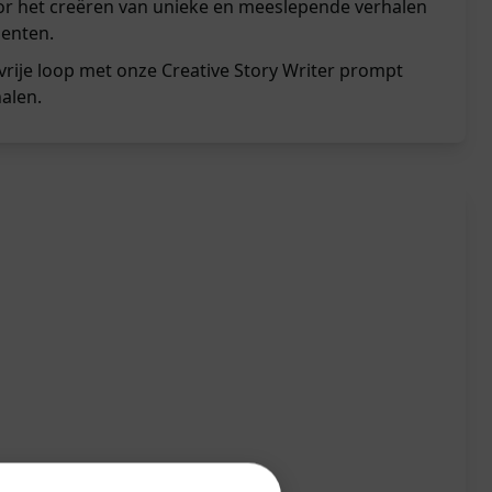
or het creëren van unieke en meeslepende verhalen
denten.
 vrije loop met onze Creative Story Writer prompt
alen.