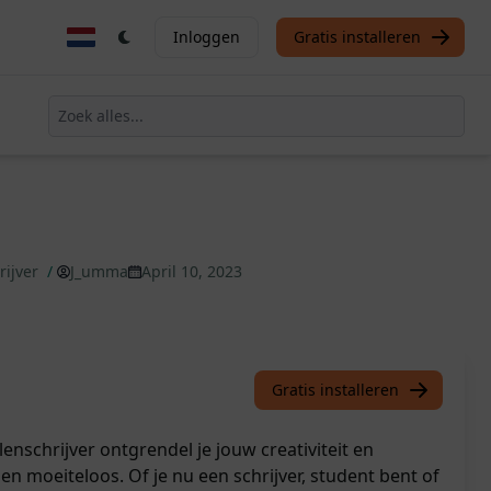
Inloggen
Gratis installeren
rijver
/
J_umma
April 10, 2023
Gratis installeren
enschrijver ontgrendel je jouw creativiteit en
en moeiteloos. Of je nu een schrijver, student bent of