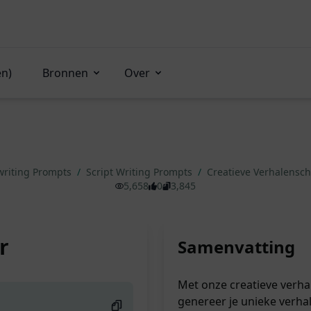
en)
Bronnen
Over
writing Prompts
/
Script Writing Prompts
/
Creatieve Verhalensch
5,658
0
3,845
r
Samenvatting
Met onze creatieve verhal
genereer je unieke verhal