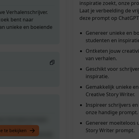
inspiratie zoekt, onze pr
Laat je verbeelding de v
eve Verhalenschrijver.
deze prompt op ChatGPT e
 zoek bent naar
 van unieke en boeiende
Genereer unieke en bo
studenten en inspirati
Ontketen jouw creativi
van verhalen.
Geschikt voor schrijve
inspiratie.
Gemakkelijk unieke en
Creative Story Writer.
Inspireer schrijvers e
onze handige prompt.
eve Verhalenschrijver.
Genereer moeiteloos u
 zoek bent naar
Story Writer prompt.
e te bekijken
 van unieke en boeiende