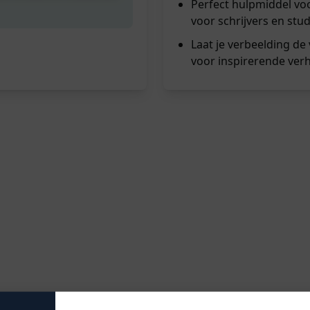
Perfect hulpmiddel vo
voor schrijvers en stu
Laat je verbeelding de
voor inspirerende verh
 inspiratie zoekt