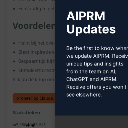
Eenvoudig te gebruiken
AIPRM
Voordelen:
Updates
Helpt bij het overwinnen van schrijversblok
Be the first to know whe
Biedt inspiratie voor verhalen van hoge kwaliteit
we update AIPRM. Recei
Bespaart tijd bij het bedenken van verhaalconcept
unique tips and insights
Stimuleert creativiteit en helpt bij het ontwikkele
from the team on AI,
ChatGPT and AIPRM.
Klik op de knop om deze creatieve verhalenmaker uit
Receive offers you won't
see elsewhere.
Probeer op Claude
Probeer op ChatGPT
Statistieken
5,658
0
3,845