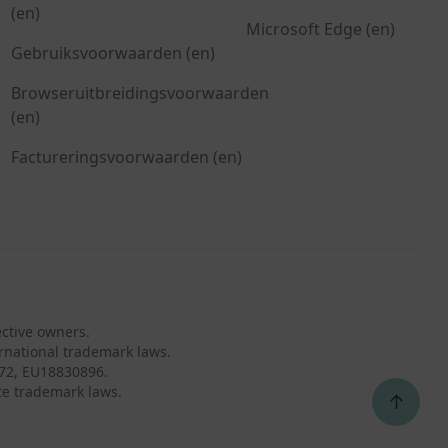
(en)
Microsoft Edge (en)
Gebruiksvoorwaarden (en)
Browseruitbreidingsvoorwaarden
(en)
Factureringsvoorwaarden (en)
ective owners.
rnational trademark laws.
72, EU18830896.
te trademark laws.
↑