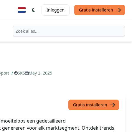
Inloggen
Gratis installeren
pport
/
SKS
May 2, 2025
Gratis installeren
moeiteloos een gedetailleerd
genereren voor elk marktsegment. Ontdek trends,