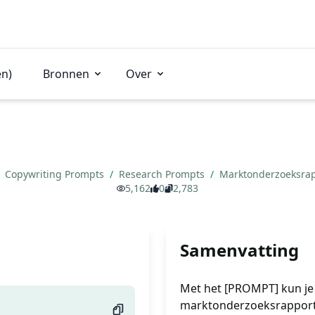
en)
Bronnen
Over
Copywriting Prompts
/
Research Prompts
/
Marktonderzoeksra
5,162
0
2,783
Samenvatting
Met het [PROMPT] kun je 
marktonderzoeksrapport 