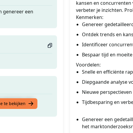
kansen en concurrenten v
verbeter je inzichten. P
n genereer een
Kenmerken:
Genereer gedetaillee
Ontdek trends en kan
Identificeer concurren
Bespaar tijd en moeite
Voordelen:
Snelle en efficiënte r
Diepgaande analyse vo
Nieuwe perspectieven e
n genereer een
Tijdbesparing en verb
e te bekijken
Genereer een gedetai
het marktonderzoeksra