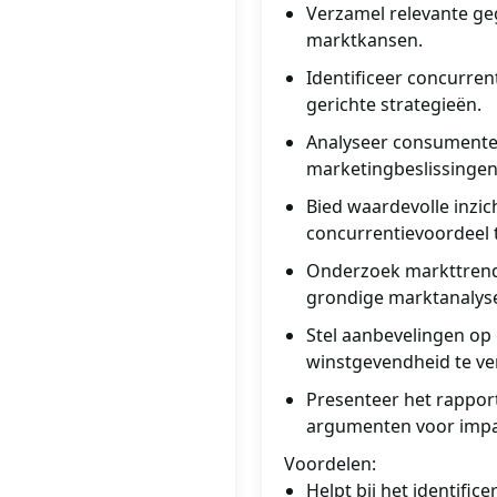
Verzamel relevante geg
marktkansen.
Identificeer concurre
gerichte strategieën.
Analyseer consumente
marketingbeslissingen
Bied waardevolle inzic
concurrentievoordeel 
Onderzoek markttrends
grondige marktanalys
Stel aanbevelingen op
winstgevendheid te ve
Presenteer het rappor
argumenten voor impac
Voordelen:
Helpt bij het identifi