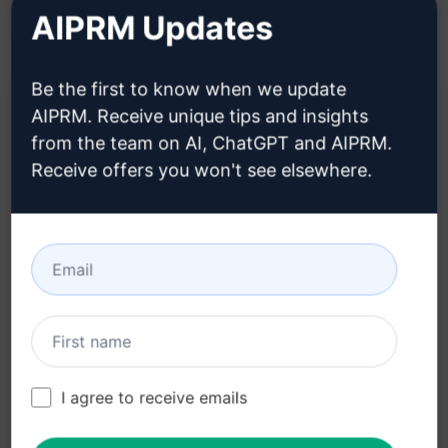
AIPRM Updates
Be the first to know when we update
AIPRM. Receive unique tips and insights
Beschrijving:
from the team on AI, ChatGPT and AIPRM.
Receive offers you won't see elsewhere.
Kenmerken:
Genereer boeiende beschrijvingen voor
verschillende categorieën in je online winkel
Verhoog de aantrekkelijkheid van je
productassortiment met overtuigende teksten
Bespaar tijd en moeite bij het schrijven van
categoriebeschrijvingen
I agree to receive emails
Voordelen: