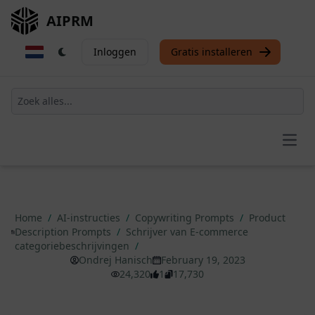
AIPRM
Inloggen
Gratis installeren
Open
Home
/
AI-instructies
/
Copywriting Prompts
/
Product
Description Prompts
/
Schrijver van E-commerce
categoriebeschrijvingen
/
Ondrej Hanisch
February 19, 2023
24,320
1
17,730