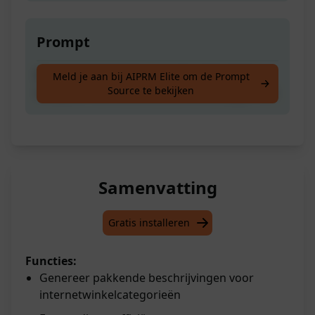
Prompt
Maak beschrijvingen voor de categorieën
Meld je aan bij AIPRM Elite om de Prompt
Source te bekijken
van jouw internetwinkel. Zo eenvoudig is het.
Samenvatting
Gratis installeren
Functies:
Genereer pakkende beschrijvingen voor
internetwinkelcategorieën