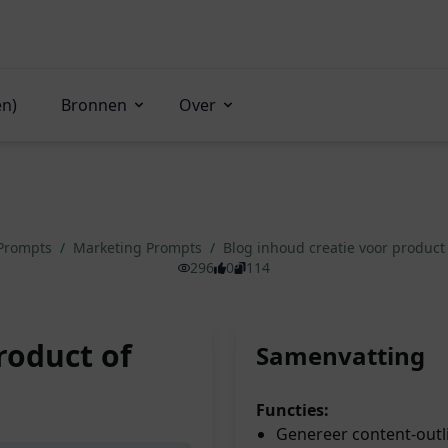
en)
Bronnen
Over
 Prompts
/
Marketing Prompts
/
Blog inhoud creatie voor product
296
0
114
roduct of
Samenvatting
Functies:
Genereer content-outl