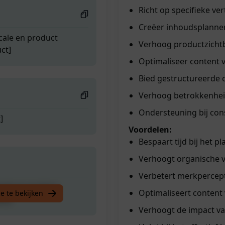
Richt op specifieke ver
Creëer inhoudsplannen
cale en product
Verhoog productzicht
ct]
Optimaliseer content 
Bied gestructureerde c
Verhoog betrokkenheid
Ondersteuning bij cons
]
Voordelen:
Bespaart tijd bij het 
Verhoogt organische v
Verbetert merkpercepti
cale en product
Optimaliseert content
e te bekijken
ct]
Verhoogt de impact v