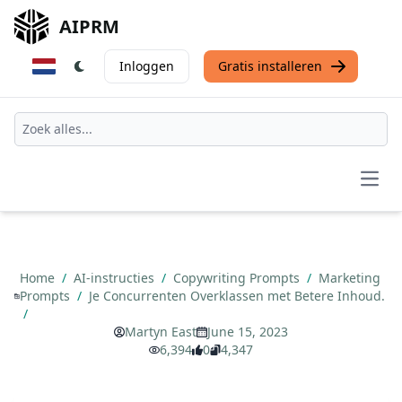
AIPRM
Inloggen
Gratis installeren
Open
Home
/
AI-instructies
/
Copywriting Prompts
/
Marketing
Prompts
/
Je Concurrenten Overklassen met Betere Inhoud.
/
Martyn East
June 15, 2023
6,394
0
4,347