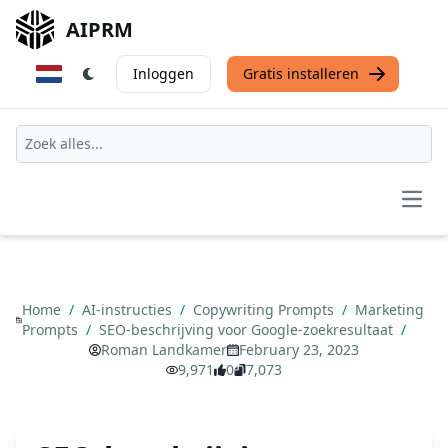
AIPRM
Inloggen
Gratis installeren
Open
Home
/
AI-instructies
/
Copywriting Prompts
/
Marketing
Prompts
/
SEO-beschrijving voor Google-zoekresultaat
/
Roman Landkamer
February 23, 2023
9,971
0
7,073