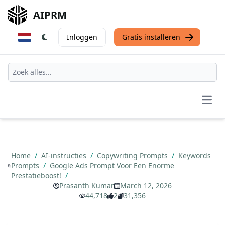
AIPRM
Inloggen
Gratis installeren
Open
Home
/
AI-instructies
/
Copywriting Prompts
/
Keywords
Prompts
/
Google Ads Prompt Voor Een Enorme
Prestatieboost!
/
Prasanth Kumar
March 12, 2026
44,718
2
31,356