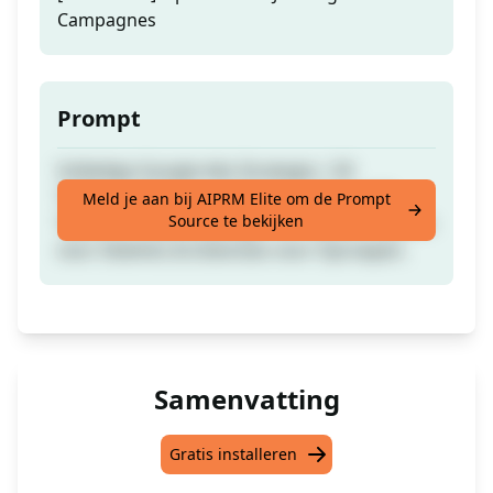
Campagnes
Prompt
Volledige Google Ads Strategie | 50
Trefwoordideeën | 10 Koppen Onder 30
Meld je aan bij AIPRM Elite om de Prompt
Source te bekijken
Tekens | 4 Beschrijvingen 90 Tekens | Ideeën
voor Sitelinks & Extensies voor Oproepen.
Samenvatting
Gratis installeren