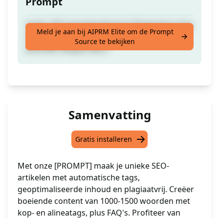
Prompt
Uniek, SEO geoptimaliseerd, Plagiaatvrij. Kop
Meld je aan bij AIPRM Elite om de Prompt
tag <h2> & <h3>, alineatag <p>, 1000-1500
Source te bekijken
woorden lang & FAQ's.
Samenvatting
Gratis installeren
Met onze [PROMPT] maak je unieke SEO-
artikelen met automatische tags,
geoptimaliseerde inhoud en plagiaatvrij. Creëer
boeiende content van 1000-1500 woorden met
kop- en alineatags, plus FAQ's. Profiteer van