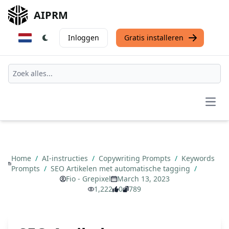
AIPRM
Inloggen
Gratis installeren
Open
Home
/
AI-instructies
/
Copywriting Prompts
/
Keywords
Prompts
/
SEO Artikelen met automatische tagging
/
Fio - Grepixel
March 13, 2023
1,222
0
789