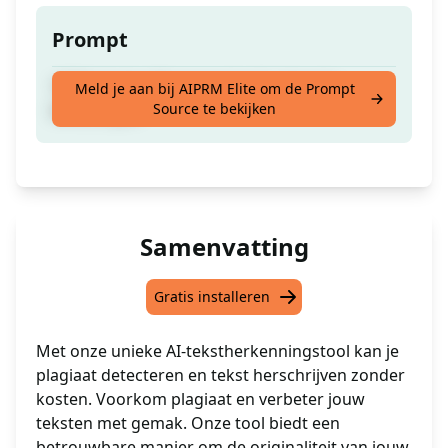
Prompt
100% Unieke Plagiaatvrije A.I.-detectie
Meld je aan bij AIPRM Elite om de Prompt
Source te bekijken
herschrijver
Samenvatting
Gratis installeren
Met onze unieke AI-tekstherkenningstool kan je
plagiaat detecteren en tekst herschrijven zonder
kosten. Voorkom plagiaat en verbeter jouw
teksten met gemak. Onze tool biedt een
betrouwbare manier om de originaliteit van jouw