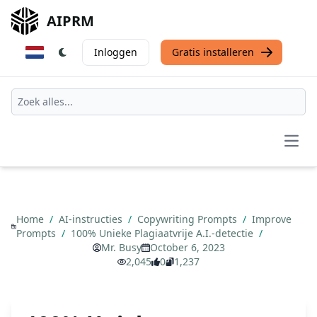
AIPRM
Inloggen
Gratis installeren
Open
Home
/
AI-instructies
/
Copywriting Prompts
/
Improve
Prompts
/
100% Unieke Plagiaatvrije A.I.-detectie
/
Mr. Busy
October 6, 2023
2,045
0
1,237