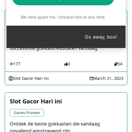
We hate spam too. Unsubscribe at any time.
Slot Gacor Hari ini
Games Prompts
Go away, box!
Ontvang actuele tips en voorspellingen voor
succesvolle gokkastresultaten vandaag
177
0
54
Slot Gacor Hari ini
March 21, 2023
Slot Gacor Hari ini
Games Prompts
Ontdek de beste gokkasten die vandaag
opvallend winstgevend zijn