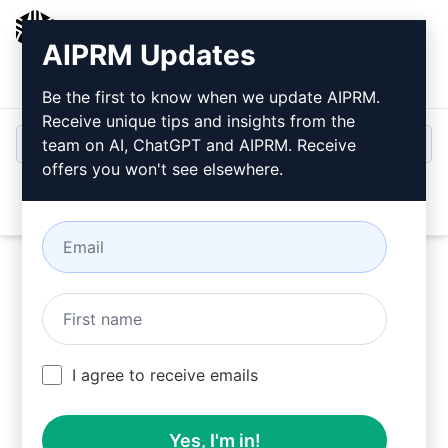
AIPRM
AIPRM Updates
Inloggen
Gratis installeren
Be the first to know when we update AIPRM.
Receive unique tips and insights from the
team on AI, ChatGPT and AIPRM. Receive
offers you won't see elsewhere.
Open
Gebruik deze Games Prompts in ChatGPT gratis
I agree to receive emails
na installatie van AIPRM.
Yes, I'm in!