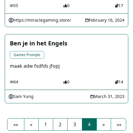
55
0
17
https://miraclegaming.store/
February 16, 2024
Ben je in het Engels
Games Prompts
maak adw fsdfds jfopj
64
0
14
Sam Yung
March 31, 2023
««
«
1
2
3
4
»
»»