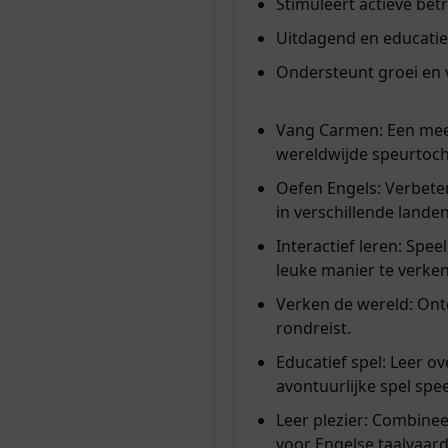
Stimuleert actieve bet
Uitdagend en educatie
Ondersteunt groei en v
Vang Carmen: Een mee
wereldwijde speurtoch
Oefen Engels: Verbete
in verschillende landen
Interactief leren: Spee
leuke manier te verke
Verken de wereld: Ontd
rondreist.
Educatief spel: Leer ove
avontuurlijke spel spee
Leer plezier: Combinee
voor Engelse taalvaard