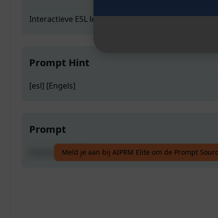
Interactieve ESL leerervaring met spelmechanica
Prompt Hint
[esl] [Engels]
Prompt
Interactieve ESL leerervaring met spelmechanica
Meld je aan bij AIPRM Elite om de Prompt Sourc