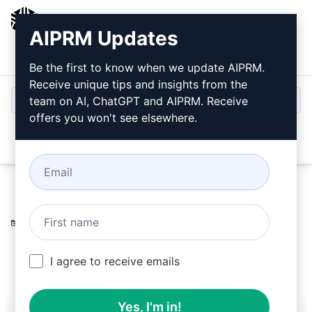
AIPRM
AIPRM Updates
Inloggen
Gratis installeren
Be the first to know when we update AIPRM.
Receive unique tips and insights from the
team on AI, ChatGPT and AIPRM. Receive
offers you won't see elsewhere.
Open
Home
/
AI-instructies
/
Copywriting Prompts
/
Accounting Prompts
/
Trefwoord
/
Deepak Yadav
December 8, 2023
312
0
186
I agree to receive emails
Yes, I'm in!