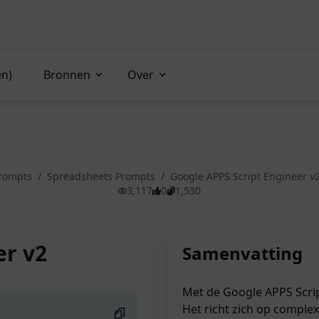
en)
Bronnen
Over
Prompts
/
Spreadsheets Prompts
/
Google APPS Script Engineer v
3,117
0
1,530
er v2
Samenvatting
Met de Google APPS Scrip
Het richt zich op comple