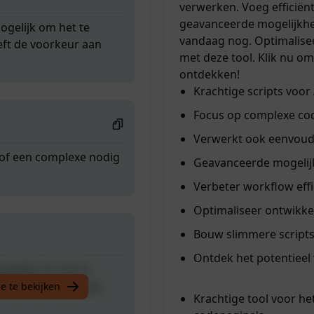
verwerken. Voeg efficiënti
geavanceerde mogelijkhe
mogelijk om het te
vandaag nog. Optimalisee
ft de voorkeur aan
met deze tool. Klik nu om
ontdekken!
Krachtige scripts voo
Focus op complexe co
Verwerkt ook eenvoud
 of een complexe nodig
Geavanceerde mogelij
Verbeter workflow effi
Optimaliseer ontwikke
Bouw slimmere script
Ontdek het potentieel
mogelijk om het te
ft de voorkeur aan
e te bekijken
Krachtige tool voor h