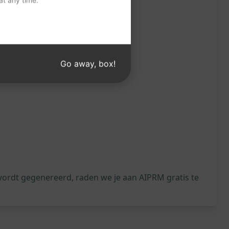
t any time.
Go away, box!
wordt gegenereerd, raden we je aan AIPRM gratis te