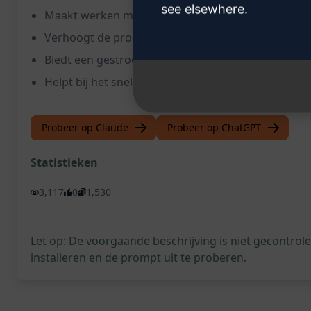
see elsewhere.
Maakt werken met complexe code eenvoudiger en e
Verhoogt de productiviteit bij het ontwikkelen va
Biedt een gestroomlijnde ervaring voor het schrij
Helpt bij het sneller oplossen van problemen en h
Probeer op Claude
Probeer op ChatGPT
Statistieken
3,117
0
1,530
Let op: De voorgaande beschrijving is niet gecontro
installeren en de prompt uit te proberen.