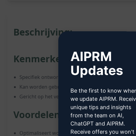
Beschrijving:
AIPRM
Kenmerken:
Updates
Specifiek ontworpen voor Google APPS Script
Kan worden gebruikt voor zowel eenvoudige form
Be the first to know whe
Gericht op het verbeteren van de efficiëntie van A
we update AIPRM. Recei
unique tips and insights
Voordelen:
from the team on AI,
ChatGPT and AIPRM.
Receive offers you won't
Optimaliseert workflow voor APPS Script-projecte