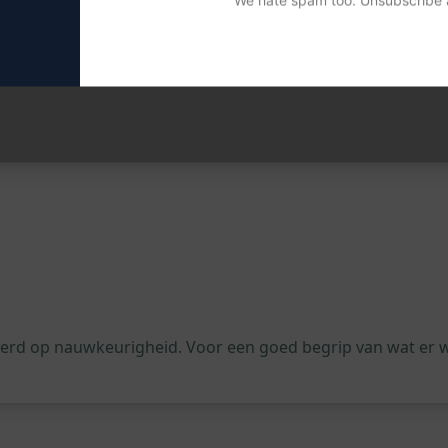
We hate spam too. Unsubscribe a
fficiënter
n APPS Script-toepassingen
ven en beheren van APPS Script-code
et ontwikkelen van geavanceerde APPS Script-functies
leerd op nauwkeurigheid. Voor een goed begrip van wat er 