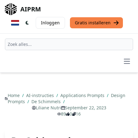
AIPRM
Inloggen
Gratis installeren
Open
Home
/
AI-instructies
/
Applications Prompts
/
Design
Prompts
/
De Schimmels
/
Liliane Nutri
September 22, 2023
89
0
16