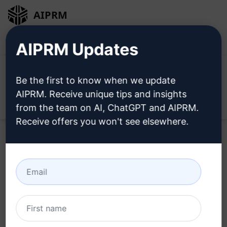
AIPRM
Inloggen
Gratis installeren
AIPRM Updates
Be the first to know when we update
AIPRM. Receive unique tips and insights
Open
from the team on AI, ChatGPT and AIPRM.
Receive offers you won't see elsewhere.
AIPRM Overal Widget
Home
/
Lesmateriaal
/
De basis
/
AIPRM Overal Widget
/