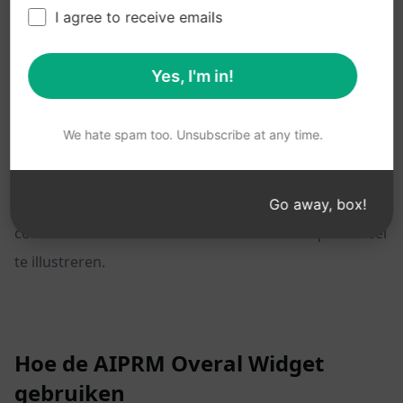
I agree to receive emails
De volgende revolutie op het gebied van
Yes, I'm in!
contentcreatie begint hier.
We hate spam too. Unsubscribe at any time.
Voeg AI toe aan je zoekervaring op het web met deze
subtiele maar impactvolle widget. Het kan een
revolutie teweegbrengen in de manier waarop je
Go away, box!
content creëert. Hier is een use case om het potentieel
te illustreren.
Hoe de AIPRM Overal Widget
gebruiken