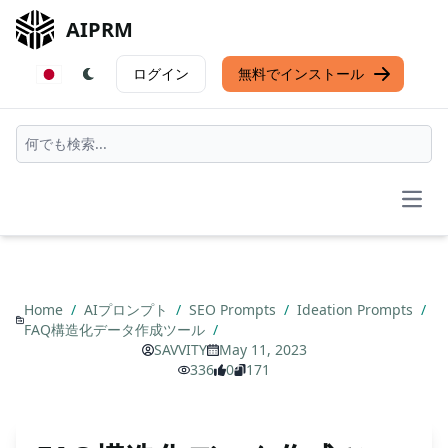
AIPRM
ログイン
無料でインストール
Open
Home
/
AIプロンプト
/
SEO Prompts
/
Ideation Prompts
/
FAQ構造化データ作成ツール
/
SAVVITY
May 11, 2023
336
0
171