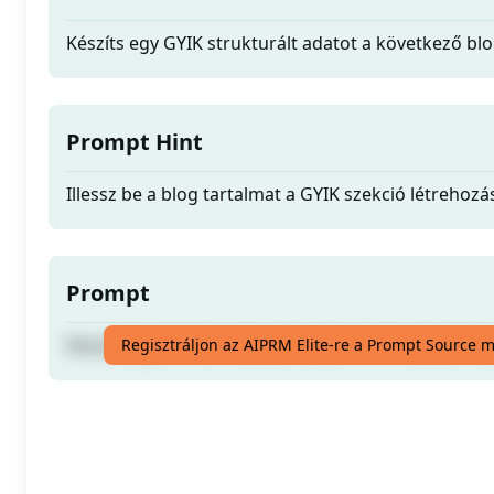
Készíts egy GYIK strukturált adatot a következő bl
Prompt Hint
Illessz be a blog tartalmat a GYIK szekció létrehoz
Prompt
Készíts egy GYIK strukturált adatot a következő bl
Regisztráljon az AIPRM Elite-re a Prompt Source 