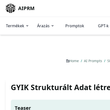
AIPRM
Termékek
Árazás
Promptok
GPT-k 
Home
/
AI Prompts
/
S
GYIK Strukturált Adat létr
Teaser