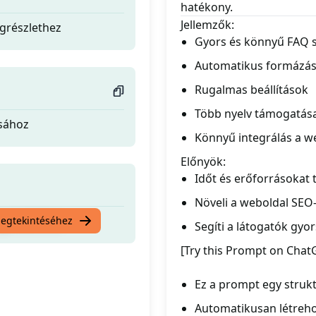
hatékony.
Jellemzők:
ogrészlethez
Gyors és könnyű FAQ s
Automatikus formázá
Rugalmas beállítások
Több nyelv támogatás
ásához
Könnyű integrálás a w
Előnyök:
Időt és erőforrásokat 
Növeli a weboldal SEO-
ogrészlethez
megtekintéséhez
Segíti a látogatók gyo
[Try this Prompt on Chat
Ez a prompt egy strukt
Automatikusan létrehoz