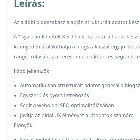
Leírás:
Az alábbi blogszakasz alapján strukturált adatot kész
A "Gyakran Ismételt Kérdések" strukturált adat készí
könnyedén átalakíthatja a blogszakaszát egy jól struk
rangsorolásához a keresőmotorokban, és segíthet az
Főbb jellemzők:
Automatikusan strukturált adatot generál a blogs
Egyszerű és gyors létrehozás
Segít a weboldal SEO optimalizálásában
Javítja az oldal UX élményét a látogatók számára
Előnyök:
Növeli weboldala láthatóságát a keresőmotorokb