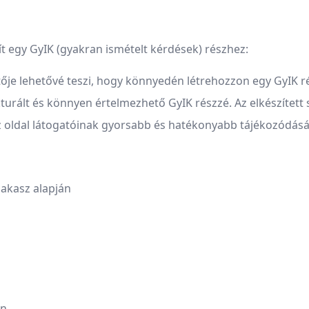
ít egy GyIK (gyakran ismételt kérdések) részhez:
tője lehetővé teszi, hogy könnyedén létrehozzon egy GyIK r
turált és könnyen értelmezhető GyIK részzé. Az elkészített
 oldal látogatóinak gyorsabb és hatékonyabb tájékozódás
zakasz alapján
an