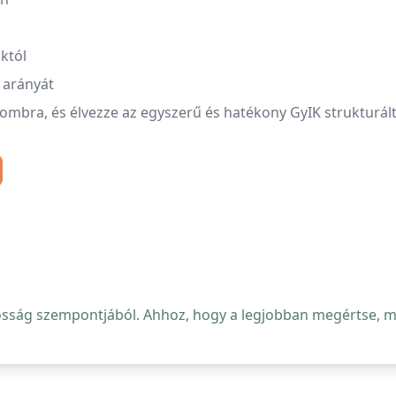
któl
 arányát
gombra, és élvezze az egyszerű és hatékony GyIK strukturál
osság szempontjából. Ahhoz, hogy a legjobban megértse, mi 