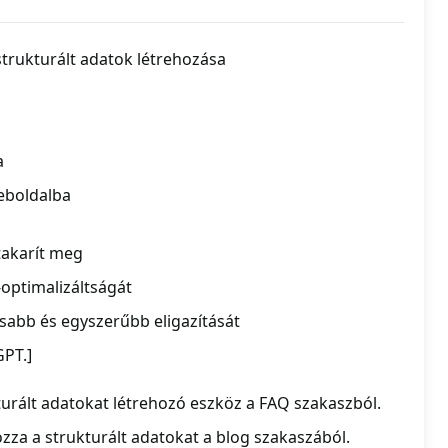
trukturált adatok létrehozása
s
a
eboldalba
takarít meg
optimalizáltságát
rsabb és egyszerűbb eligazítását
GPT.]
urált adatokat létrehozó eszköz a FAQ szakaszból.
za a strukturált adatokat a blog szakaszából.