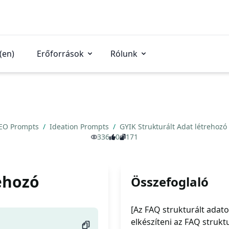
(en)
Erőforrások
Rólunk
EO Prompts
/
Ideation Prompts
/
GYIK Strukturált Adat létrehozó
336
0
171
ehozó
Összefoglaló
[Az FAQ strukturált adat
elkészíteni az FAQ strukt