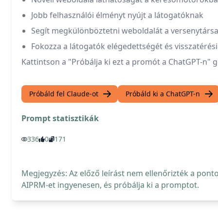
Jobb felhasználói élményt nyújt a látogatóknak
Segít megkülönböztetni weboldalát a versenytársa
Fokozza a látogatók elégedettségét és visszatérési
Kattintson a "Próbálja ki ezt a promót a ChatGPT-n" 
Próbáld fel Claude-ot
Próbáld ki a ChatGPT-n
Prompt statisztikák
336
0
171
Megjegyzés: Az előző leírást nem ellenőrizték a pont
AIPRM-et ingyenesen, és próbálja ki a promptot.