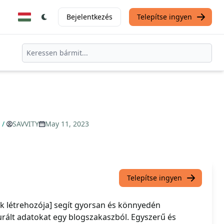
Bejelentkezés
Telepítse ingyen
/
SAVVITY
May 11, 2023
Telepítse ingyen
ok létrehozója] segít gyorsan és könnyedén
urált adatokat egy blogszakaszból. Egyszerű és