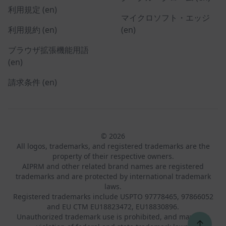
利用規定 (en)
マイクロソフト・エッジ
利用規約 (en)
(en)
ブラウザ拡張機能用語
(en)
請求条件 (en)
© 2026
All logos, trademarks, and registered trademarks are the
property of their respective owners.
AIPRM and other related brand names are registered
trademarks and are protected by international trademark
laws.
Registered trademarks include USPTO 97778465, 97866052
and EU CTM EU18823472, EU18830896.
Unauthorized trademark use is prohibited, and may be a
↑