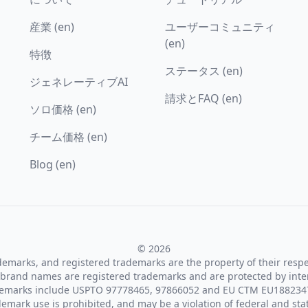
産業 (en)
ユーザーコミュニティ
(en)
特徴
ステータス (en)
ジェネレーティブAI
請求とFAQ (en)
ソロ価格 (en)
チーム価格 (en)
Blog (en)
© 2026
ademarks, and registered trademarks are the property of their resp
brand names are registered trademarks and are protected by inte
demarks include USPTO 97778465, 97866052 and EU CTM EU188234
emark use is prohibited, and may be a violation of federal and sta