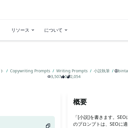
リソース
について
プト
/
Copywriting Prompts
/
Writing Prompts
/
小説執筆
/
binta
3,507
0
2,054
概要
「[小説]を書きます。SE
のプロンプトは、SEOに