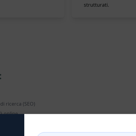
strutturati.
:
 di ricerca (SEO)
tà online
equenti dei lettori