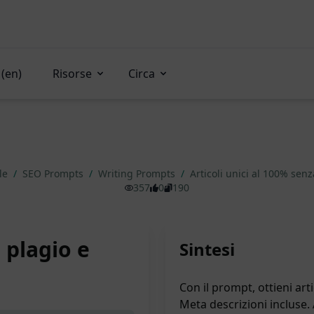
(en)
Risorse
Circa
ale
/
SEO Prompts
/
Writing Prompts
/
Articoli unici al 100% sen
357
0
190
 plagio e
Sintesi
Con il prompt, ottieni art
Meta descrizioni incluse. 