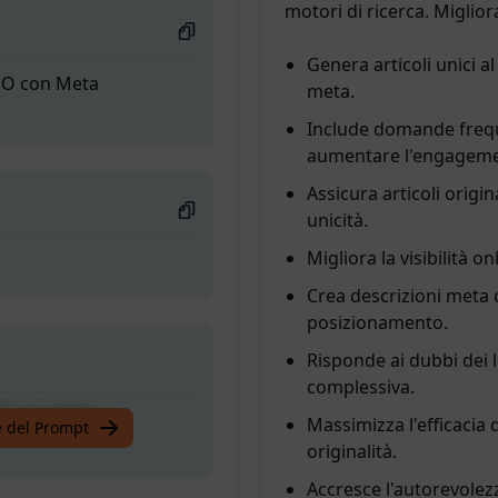
motori di ricerca. Miglior
Genera articoli unici a
SEO con Meta
meta.
Include domande freque
aumentare l'engageme
Assicura articoli origin
unicità.
Migliora la visibilità o
Crea descrizioni meta c
posizionamento.
Risponde ai dubbi dei 
complessiva.
SEO con Meta
Massimizza l'efficacia
te del Prompt
originalità.
Accresce l'autorevolezz