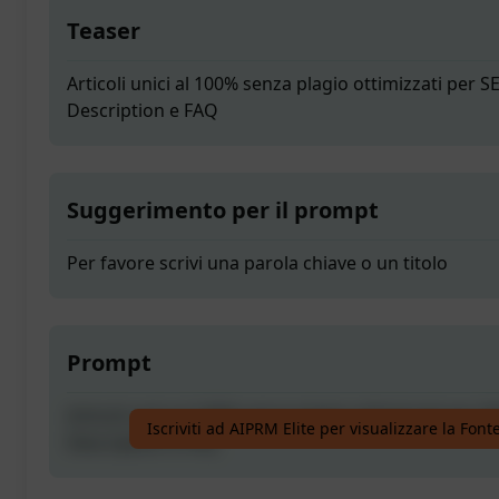
Teaser
Articoli unici al 100% senza plagio ottimizzati per 
Description e FAQ
Suggerimento per il prompt
Per favore scrivi una parola chiave o un titolo
Prompt
Articoli unici al 100% senza plagio ottimizzati per 
Iscriviti ad AIPRM Elite per visualizzare la Fon
Description e FAQ