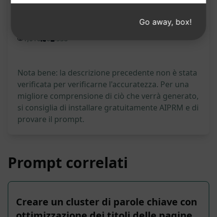
Statistiche del prompt
Go away, box!
1,016
0
538
Nota bene: la descrizione precedente non è stata
verificata per verificarne l'accuratezza. Per una
migliore comprensione di ciò che verrà generato,
si consiglia di installare gratuitamente AIPRM e di
provare il prompt.
Prompt correlati
Creare un cluster di parole chiave con
ottimizzazione dei titoli delle pagine,