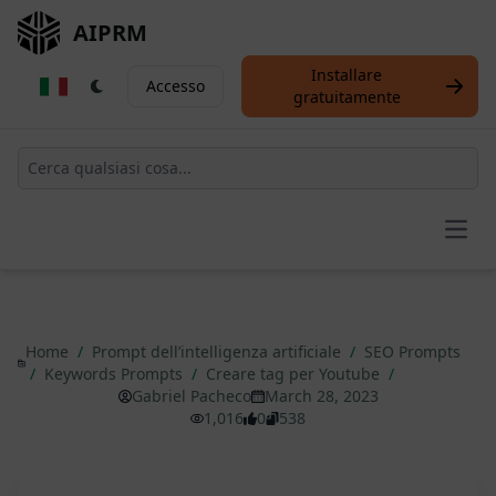
AIPRM
Installare
Accesso
gratuitamente
Open
Home
/
Prompt dell’intelligenza artificiale
/
SEO Prompts
/
Keywords Prompts
/
Creare tag per Youtube
/
Gabriel Pacheco
March 28, 2023
1,016
0
538