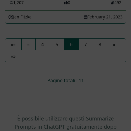
1,207
0
492
Jen Fitzke
February 21, 2023
««
«
4
5
6
7
8
»
»»
Pagine totali : 11
È possibile utilizzare questi Summarize
Prompts in ChatGPT gratuitamente dopo