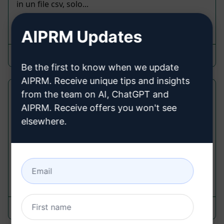
in un file csv, solo...
1,041
0
544
AIPRM Updates
Leonardo
May 25, 2023
Be the first to know when we update
AIPRM. Receive unique tips and insights
Sommario di un Articolo
from the team on AI, ChatGPT and
AIPRM. Receive offers you won't see
Summarize Prompts
elsewhere.
Sommario di un articolo utilizzando il Live
Crawling di un URL. Ottieni un sommario, i punti
principali e le statistiche principali.
511
0
521
Garrett Sussman
November 17, 2023