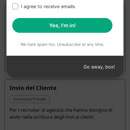
I agree to receive emails
Riassunto Notizie - Riepilogo
Summarize Prompts
Yes, I'm in!
Sommario degli Articoli di Notizie
We hate spam too. Unsubscribe at any time.
857
0
519
Chan
March 30, 2023
Go away, box!
Invio del Cliente
Summarize Prompts
Per i recruiter di agenzia che hanno bisogno di
aiuto nella scrittura degli invii ai clienti.