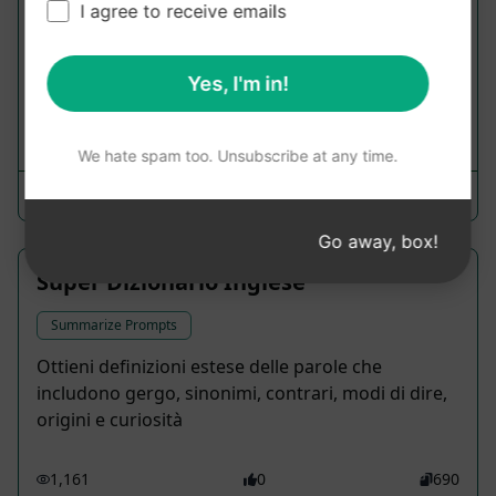
I agree to receive emails
Ottenere tutte le informazioni artistiche su una
copertina di un CD, un poster, una copertina di un
volume di un manga, una copertina di un...
Yes, I'm in!
1,499
0
694
We hate spam too. Unsubscribe at any time.
Gilberto Toxicsquall
November 28, 2023
Go away, box!
Super Dizionario Inglese
Summarize Prompts
Ottieni definizioni estese delle parole che
includono gergo, sinonimi, contrari, modi di dire,
origini e curiosità
1,161
0
690