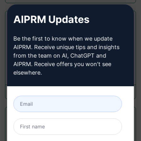
AIPRM Updates
Rima di Memoria in 4 Righe
Summarize Prompts
Be the first to know when we update
Memorizza qualsiasi definizione con una rima di 4
AIPRM. Receive unique tips and insights
righe facile da ricordare. Ideale per studenti e
from the team on AI, ChatGPT and
insegnanti per ricordare qualsiasi definizione.
AIPRM. Receive offers you won't see
elsewhere.
1,060
0
700
MemorizeAnything.ai
February 28, 2023
Estrai Tutte le Informazioni
sull'Artista
Summarize Prompts