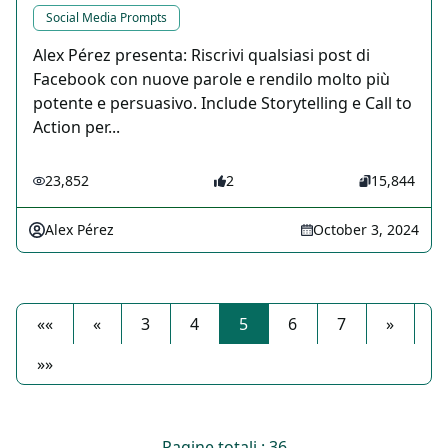
Social Media Prompts
Alex Pérez presenta: Riscrivi qualsiasi post di
Facebook con nuove parole e rendilo molto più
potente e persuasivo. Include Storytelling e Call to
Action per...
23,852
2
15,844
Alex Pérez
October 3, 2024
««
«
3
4
5
6
7
»
»»
Pagine totali : 36