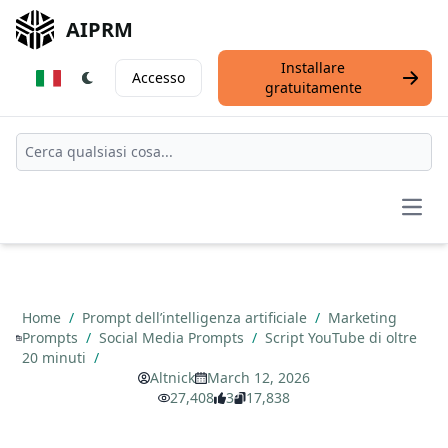
AIPRM
Installare
Accesso
gratuitamente
Open
Home
/
Prompt dell’intelligenza artificiale
/
Marketing
Prompts
/
Social Media Prompts
/
Script YouTube di oltre
20 minuti
/
Altnick
March 12, 2026
27,408
3
17,838