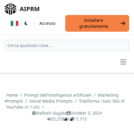
AIPRM
Installare
Accesso
gratuitamente
Open
Home
/
Prompt dell’intelligenza artificiale
/
Marketing
Prompts
/
Social Media Prompts
/
Trasforma i tuoi TAG di
YouTube in 1 clic
/
Mallesh Gujjala
October 3, 2024
25,279
1
17,715