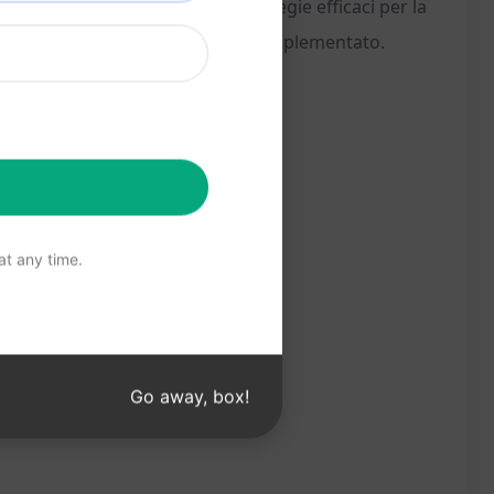
e, messaggi coinvolgenti e strategie efficaci per la
ano dettagliato pronto per essere implementato.
t any time.
Go away, box!