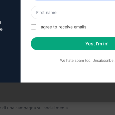
dia partendo da zero. Sarà in grado di generare idee creativ
erire i dettagli relativi alla tua campagna e otterrai un pi
n
I agree to receive emails
ve
Yes, I'm in!
al media
a pubblicitaria
We hate spam too. Unsubscribe a
one della campagna
 al tuo pubblico di riferimento
ne di una campagna sui social media