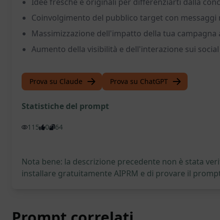
Idee fresche e originali per differenziarti dalla co
Coinvolgimento del pubblico target con messaggi mi
Massimizzazione dell'impatto della tua campagna a
Aumento della visibilità e dell'interazione sui socia
Prova su Claude
Prova su ChatGPT
Statistiche del prompt
115
0
64
Nota bene: la descrizione precedente non è stata verif
installare gratuitamente AIPRM e di provare il prompt
Prompt correlati