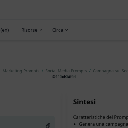
(en)
Risorse
Circa
/
Marketing Prompts
/
Social Media Prompts
/
Campagna sui Soc
115
0
64
a
Sintesi
Caratteristiche del Promp
Genera una campagna d