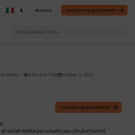
Accesso
Installare gratuitamente
ial Media
/
Trâm Anh Trần
October 3, 2024
Installare gratuitamente
t:
i social media personalizzata con pochissimi