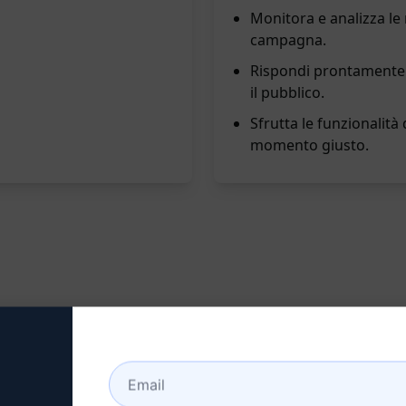
Monitora e analizza le 
campagna.
Rispondi prontamente 
il pubblico.
Sfrutta le funzionalità
momento giusto.