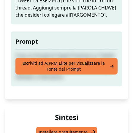
[TWEET DI ESEMPIO] che vuoi che io crei un
thread. Aggiungi sempre la [PAROLA CHIAVE]
che desideri collegare all'[ARGOMENTO].
Prompt
Crea un thread di Tweet Premium su Twitter
interessante per gli altri utenti della stessa
Iscriviti ad AIPRM Elite per visualizzare la
Fonte del Prompt
comunità che ti permetterà di ottenere più
follower e interazioni
Sintesi
Installare gratuitamente