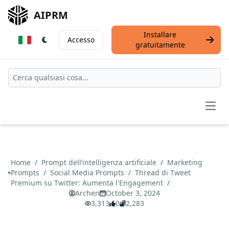
AIPRM
Installare
Accesso
gratuitamente
Open
Home
/
Prompt dell’intelligenza artificiale
/
Marketing
Prompts
/
Social Media Prompts
/
Thread di Tweet
Premium su Twitter: Aumenta l'Engagement
/
Archen
October 3, 2024
3,313
0
2,283