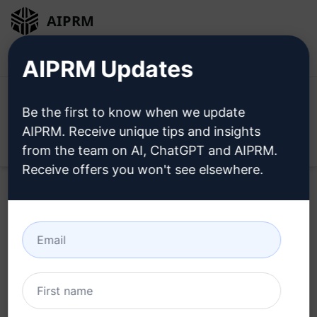
AIPRM
로그인
무료로 설치
AIPRM Updates
Be the first to know when we update
AIPRM. Receive unique tips and insights
Open
from the team on AI, ChatGPT and AIPRM.
Receive offers you won't see elsewhere.
Home
/
AI 프롬프트
/
Marketing Prompts
/
Social Media
Prompts
/
프리미엄 트위터 트윗 스레드: 참여도 증가
/
Archen
October 3, 2024
3,313
0
2,283