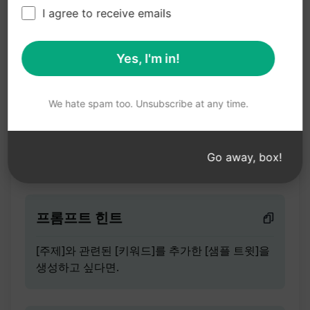
프리미엄 트위터 트윗 스레
I agree to receive emails
드: 참여도 증가
Yes, I'm in!
총 사용량
We hate spam too. Unsubscribe at any time.
동일한 커뮤니티의 다른 사용자들에게 흥미로운
프리미엄 트위터 트윗 스레드를 만들어 팔로워와
참여도를 높이세요.
Go away, box!
프롬프트 힌트
[주제]와 관련된 [키워드]를 추가한 [샘플 트윗]을
생성하고 싶다면.