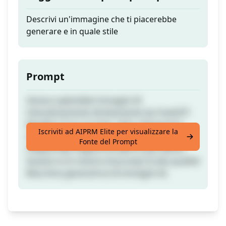
Descrivi un'immagine che ti piacerebbe
generare e in quale stile
Prompt
Genera splendide immagini AI
interattivamente direttamente da ChatGPT.
Modifica il tuo prompt, stile e dimensioni
Iscriviti ad AIPRM Elite per visualizzare la
dell'immagine al volo. Più conveniente di
Fonte del Prompt
midjourney, migliore di dall-e e più veloce.
Questo è un motore di prompt di alta qualità!
Macchina generatrice di immagini AI.