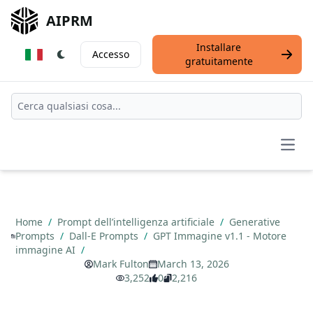
AIPRM
Installare
Accesso
gratuitamente
Open
Home
/
Prompt dell’intelligenza artificiale
/
Generative
Prompts
/
Dall-E Prompts
/
GPT Immagine v1.1 - Motore
immagine AI
/
Mark Fulton
March 13, 2026
3,252
0
2,216