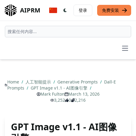
AIPRM
登录
免费安装
Open
Home
/
人工智能提示
/
Generative Prompts
/
Dall-E
Prompts
/
GPT Image v1.1 - AI图像引擎
/
Mark Fulton
March 13, 2026
3,252
0
2,216
GPT Image v1.1 - AI图像