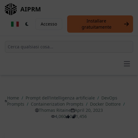
AIPRM
Installare
Accesso
gratuitamente
Open
Home
/
Prompt dell’intelligenza artificiale
/
DevOps
Prompts
/
Containerization Prompts
/
Docker Dottore
/
Thomas Ritaine
April 20, 2023
4,060
0
1,456