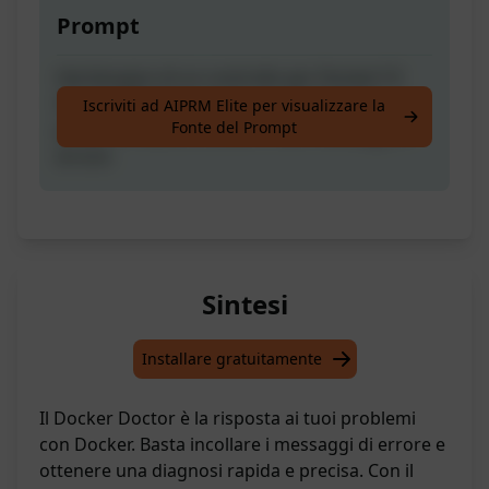
Prompt
Hai bisogno di un controllo per Docker? Il
Docker Dottore può diagnosticare i tuoi
Iscriviti ad AIPRM Elite per visualizzare la
Fonte del Prompt
problemi! Basta incollare i tuoi messaggi di
errore
Sintesi
Installare gratuitamente
Il Docker Doctor è la risposta ai tuoi problemi
con Docker. Basta incollare i messaggi di errore e
ottenere una diagnosi rapida e precisa. Con il