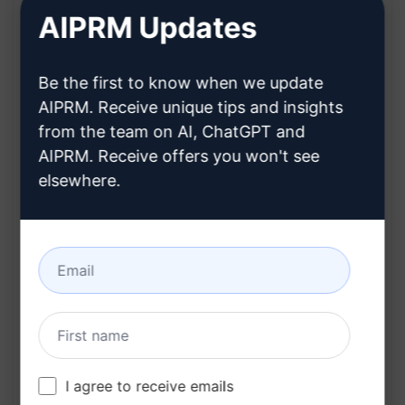
AIPRM Updates
risolvere i problemi
Supporto per una vasta gamma di messaggi di
errore comuni
Be the first to know when we update
AIPRM. Receive unique tips and insights
Vantaggi:
from the team on AI, ChatGPT and
AIPRM. Receive offers you won't see
Risparmio di tempo nella risoluzione dei
elsewhere.
problemi di Docker
Eliminazione della frustrazione legata alla
ricerca delle cause degli errori
Maggiore efficienza nel mantenimento e
nell'utilizzo di Docker
Accesso rapido a soluzioni efficaci per
migliorare le tue esperienze con Docker
I agree to receive emails
Non perdere altro tempo con errori fastidiosi su