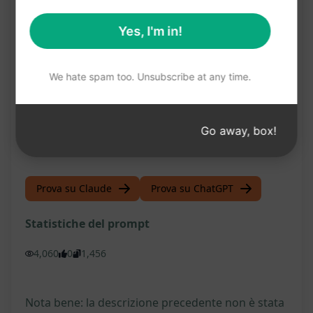
Docker. Con il Docker Doctor, otterrai risposte
Yes, I'm in!
rapide e soluzioni pratiche per ottimizzare il
funzionamento del tuo sistema Docker. Clicca sul
We hate spam too. Unsubscribe at any time.
pulsante e prova subito questo prompt su
ChatGPT.
Go away, box!
[Try this Prompt on ChatGPT]
Prova su Claude
Prova su ChatGPT
Statistiche del prompt
4,060
0
1,456
Nota bene: la descrizione precedente non è stata