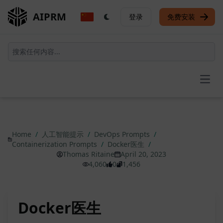
AIPRM
登录
免费安装
Open
Home
/
人工智能提示
/
DevOps Prompts
/
Containerization Prompts
/
Docker医生
/
Thomas Ritaine
April 20, 2023
4,060
0
1,456
Docker医生