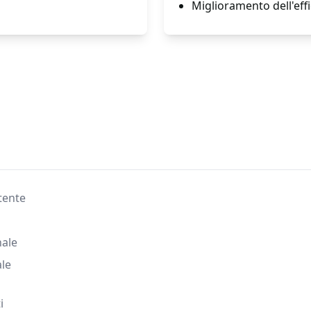
Miglioramento dell'effic
tente
nale
ale
i