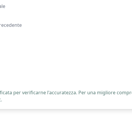
ale
precedente
icata per verificarne l'accuratezza. Per una migliore compre
.