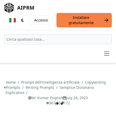
AIPRM
Installare
Accesso
gratuitamente
Open
Home
/
Prompt dell’intelligenza artificiale
/
Copywriting
Prompts
/
Writing Prompts
/
Semplice Dizionario
Esplicativo
/
Mr Kumar English
July 24, 2023
367
0
172