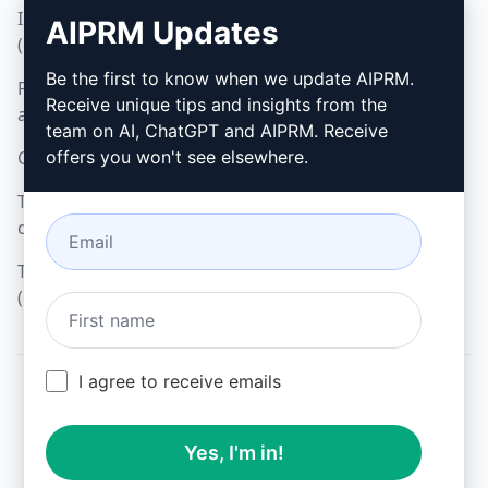
Informativa sulla privacy
Come installare
AIPRM Updates
(en)
Google Chrome (en)
Be the first to know when we update AIPRM.
Politica di utilizzo
Microsoft Edge (en)
Receive unique tips and insights from the
accettabile (en)
team on AI, ChatGPT and AIPRM. Receive
Condizioni di utilizzo (en)
offers you won't see elsewhere.
Termini dell'estensione
del browser (en)
Termini di fatturazione
(en)
I agree to receive emails
© 2026
All logos, trademarks, and registered trademarks are the
Yes, I'm in!
property of their respective owners.
AIPRM and other related brand names are registered