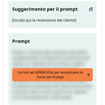
Suggerimento per il prompt
[incolla qui la recensione del cliente]
Prompt
Ottieni 3 risposte alle recensioni dei clienti
semplicemente incollando la recensione del
cliente. Le risposte sono scritte in inglese
informale con un tono apprezzativo e
Iscriviti ad AIPRM Elite per visualizzare la
scusante. Possono affrontare molteplici
Fonte del Prompt
lamentele, nonché recensioni miste. Basta
incollare la recensione del cliente nel prompt
e lasciarci fare il nostro lavoro! Le risposte
sono ottimizzate per il SEO locale.