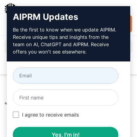
AIPRM
AIPRM Updates
Installare
Accesso
gratuitamente
Be the first to know when we update AIPRM.
Receive unique tips and insights from the
team on AI, ChatGPT and AIPRM. Receive
offers you won't see elsewhere.
Open
Home
/
Prompt dell’intelligenza artificiale
/
Copywriting
Prompts
/
Writing Prompts
/
Bot di Risposta alle
Recensioni
/
I agree to receive emails
Google Business Profile Services
April 15, 2023
1,238
0
603
Yes, I'm in!