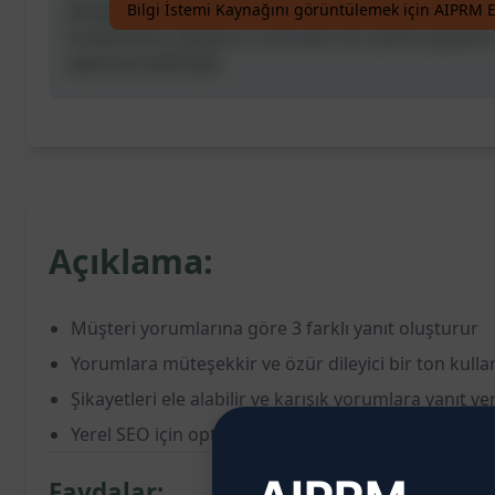
şikayeti ele alabilir ve karışık incelemelere yanıt ver
Bilgi İstemi Kaynağını görüntülemek için AIPRM E
incelemenizi yapıştırın ve bırakın biz işimizi yapalım!
optimize edilmiştir.
Açıklama:
Müşteri yorumlarına göre 3 farklı yanıt oluşturur
Yorumlara müteşekkir ve özür dileyici bir ton kulla
Şikayetleri ele alabilir ve karışık yorumlara yanıt ver
Yerel SEO için optimize edilmiş yanıtlar sunar
Faydalar: