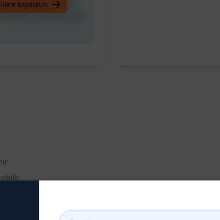
ebilir. Sadece müşteri
lite'e kaydolun
 Yanıtlar yerel SEO için
nır
ebilir