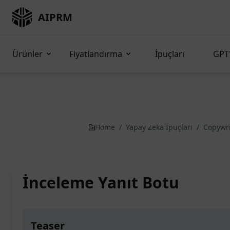
AIPRM
Ürünler
Fiyatlandırma
İpuçları
GPT'
Home
/
Yapay Zeka İpuçları
/
Copywr
İnceleme Yanıt Botu
Teaser