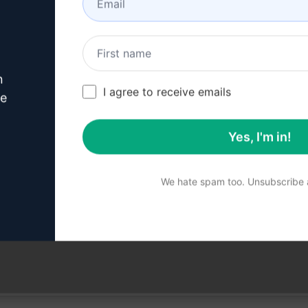
nma
n
I agree to receive emails
ve
Yes, I'm in!
We hate spam too. Unsubscribe a
 gözden geçirilmemiştir. Ne oluşturulacağını en iyi şekilde 