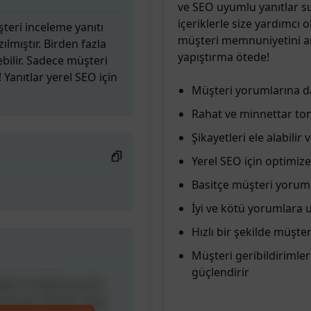
ve SEO uyumlu yanıtlar su
içeriklerle size yardımcı o
teri inceleme yanıtı
müşteri memnuniyetini art
zılmıştır. Birden fazla
yapıştırma ötede!
ebilir. Sadece müşteri
 Yanıtlar yerel SEO için
Müşteri yorumlarına day
Rahat ve minnettar ton
Şikayetleri ele alabilir
Yerel SEO için optimize
Basitçe müşteri yorumun
İyi ve kötü yorumlara u
Hızlı bir şekilde müşte
Müşteri geribildirimler
güçlendirir
teri inceleme yanıtı
zılmıştır. Birden fazla