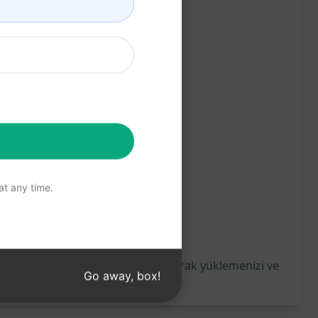
t any time.
anlamak için, AIPRM'yi ücretsiz olarak yüklemenizi ve
Go away, box!