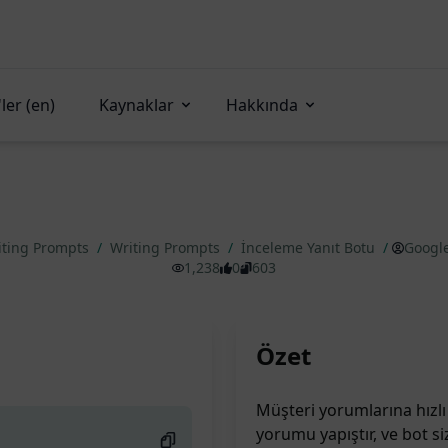
ler (en)
Kaynaklar
Hakkında
iting Prompts
/
Writing Prompts
/
İnceleme Yanıt Botu
/
Google
1,238
0
603
Özet
Müşteri yorumlarına hızlı 
yorumu yapıştır, ve bot si