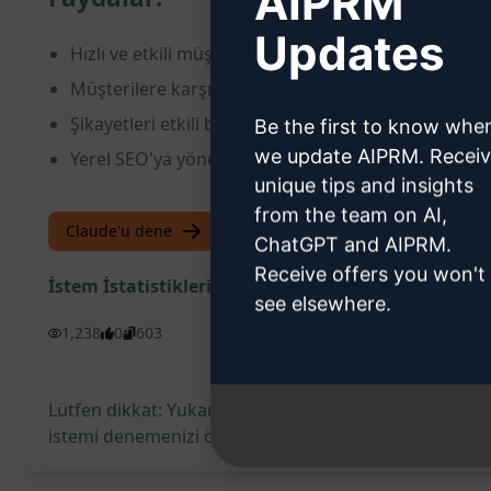
AIPRM
Updates
Hızlı ve etkili müşteri yorum yanıtları
Müşterilere karşı samimi ve anlayışlı bir yaklaşım
Şikayetleri etkili bir şekilde ele alma ve çözüm su
Be the first to know whe
we update AIPRM. Recei
Yerel SEO'ya yönelik optimize edilmiş içerikler
unique tips and insights
from the team on AI,
Claude'u dene
ChatGPT'yi deneyin
ChatGPT and AIPRM.
Receive offers you won't
İstem İstatistikleri
see elsewhere.
1,238
0
603
Lütfen dikkat: Yukarıdaki açıklama doğruluk açısından
istemi denemenizi öneririz.