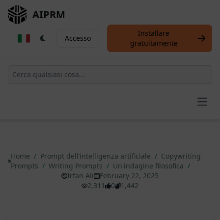
AIPRM
Installare
Accesso
gratuitamente
Open
Home
/
Prompt dell’intelligenza artificiale
/
Copywriting
Prompts
/
Writing Prompts
/
Un'indagine filosofica
/
Irfan Ali
February 22, 2025
2,311
0
1,442