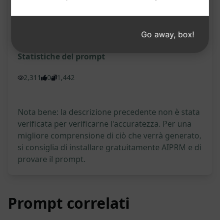
Prova su Claude
Prova su ChatGPT
Go away, box!
Statistiche del prompt
2,311
0
1,442
Nota bene: la descrizione precedente non è stata
verificata per verificarne l'accuratezza. Per una
migliore comprensione di ciò che verrà generato,
si consiglia di installare gratuitamente AIPRM e di
provare il prompt.
Prompt correlati