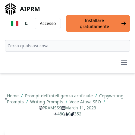
AIPRM
Installare
Accesso
gratuitamente
Open
Home
/
Prompt dell’intelligenza artificiale
/
Copywriting
Prompts
/
Writing Prompts
/
Voce Attiva SEO
/
PRAMSSS
March 11, 2023
480
0
352