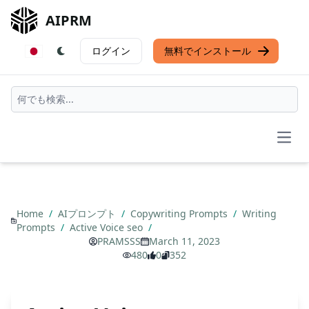
AIPRM
ログイン
無料でインストール
Open
Home
/
AIプロンプト
/
Copywriting Prompts
/
Writing
Prompts
/
Active Voice seo
/
PRAMSSS
March 11, 2023
480
0
352