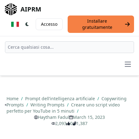
AIPRM
Installare
Accesso
gratuitamente
Open
Home
/
Prompt dell’intelligenza artificiale
/
Copywriting
Prompts
/
Writing Prompts
/
Creare uno script video
perfetto per YouTube in 5 minuti
/
Haytham Fadul
March 15, 2023
2,093
0
1,387