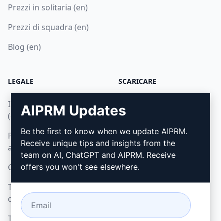
Prezzi in solitaria (en)
Prezzi di squadra (en)
Blog (en)
LEGALE
SCARICARE
Informativa sulla privacy
Come installare
AIPRM Updates
(en)
Google Chrome (en)
Be the first to know when we update AIPRM.
Politica di utilizzo
Microsoft Edge (en)
Receive unique tips and insights from the
accettabile (en)
team on AI, ChatGPT and AIPRM. Receive
Condizioni di utilizzo (en)
offers you won't see elsewhere.
Termini dell'estensione
del browser (en)
Termini di fatturazione