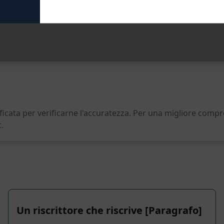
icata per verificarne l'accuratezza. Per una migliore compre
.
Un riscrittore che riscrive [Paragrafo]