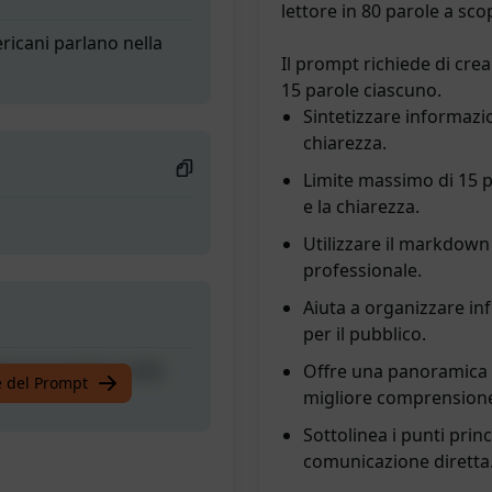
lettore in 80 parole a scop
ricani parlano nella
Il prompt richiede di cr
15 parole ciascuno.
Sintetizzare informazi
chiarezza.
Limite massimo di 15 
e la chiarezza.
Utilizzare il markdown 
professionale.
Aiuta a organizzare in
per il pubblico.
ricani parlano nella
Offre una panoramica r
te del Prompt
migliore comprension
Sottolinea i punti prin
comunicazione diretta