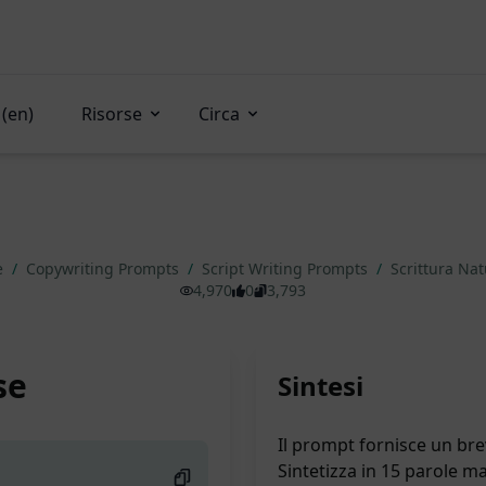
(en)
Risorse
Circa
le
/
Copywriting Prompts
/
Script Writing Prompts
/
Scrittura Nat
4,970
0
3,793
se
Sintesi
Il prompt fornisce un bre
Sintetizza in 15 parole m