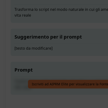
Trasforma lo script nel modo naturale in cui gli ame
vita reale
Suggerimento per il prompt
[testo da modificare]
Prompt
Trasforma lo script nel modo naturale in cui gli ame
Iscriviti ad AIPRM Elite per visualizzare la Fon
vita reale