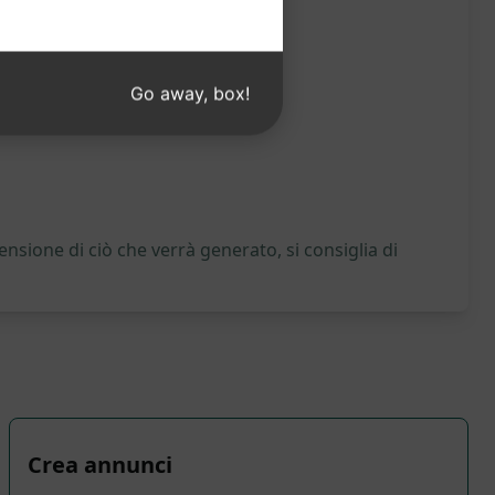
Go away, box!
nsione di ciò che verrà generato, si consiglia di
Crea annunci