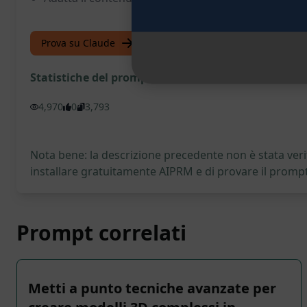
Prova su Claude
Prova su ChatGPT
Statistiche del prompt
4,970
0
3,793
Nota bene: la descrizione precedente non è stata verif
installare gratuitamente AIPRM e di provare il prompt
Prompt correlati
Metti a punto tecniche avanzate per