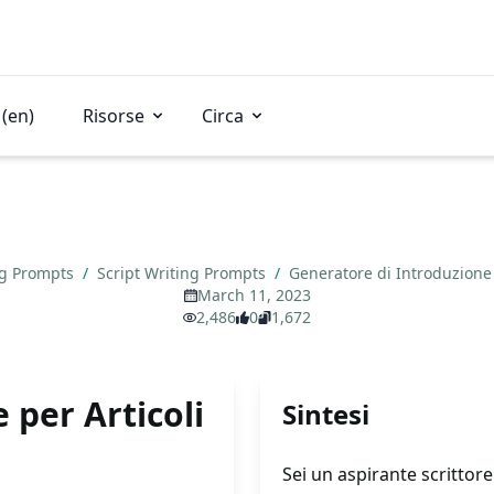
(en)
Risorse
Circa
ng Prompts
/
Script Writing Prompts
/
Generatore di Introduzione 
March 11, 2023
2,486
0
1,672
 per Articoli
Sintesi
Sei un aspirante scrittor