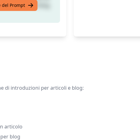
di un articolo di blog.
te del Prompt
 di introduzioni per articoli e blog:
un articolo
i per blog