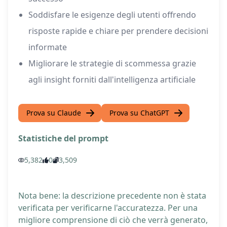
Soddisfare le esigenze degli utenti offrendo
risposte rapide e chiare per prendere decisioni
informate
Migliorare le strategie di scommessa grazie
agli insight forniti dall'intelligenza artificiale
Prova su Claude
Prova su ChatGPT
Statistiche del prompt
5,382
0
3,509
Nota bene: la descrizione precedente non è stata
verificata per verificarne l'accuratezza. Per una
migliore comprensione di ciò che verrà generato,