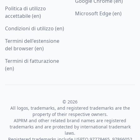
Google Chrome (en)
Politica di utilizzo
Microsoft Edge (en)
accettabile (en)
Condizioni di utilizzo (en)
Termini dell'estensione
del browser (en)
Termini di fatturazione
(en)
© 2026
All logos, trademarks, and registered trademarks are the
property of their respective owners.
AIPRM and other related brand names are registered
trademarks and are protected by international trademark
laws.
Registered trademarks include USPTO 97778465, 97866052