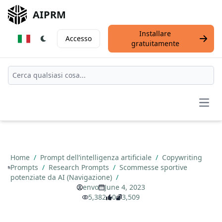
AIPRM
Installare
Accesso
gratuitamente
Open
Home
/
Prompt dell’intelligenza artificiale
/
Copywriting
Prompts
/
Research Prompts
/
Scommesse sportive
potenziate da AI (Navigazione)
/
envo
June 4, 2023
5,382
0
3,509