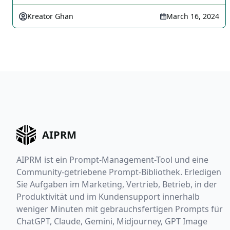
Kreator Ghan
March 16, 2024
AIPRM
AIPRM ist ein Prompt-Management-Tool und eine
Community-getriebene Prompt-Bibliothek. Erledigen
Sie Aufgaben im Marketing, Vertrieb, Betrieb, in der
Produktivität und im Kundensupport innerhalb
weniger Minuten mit gebrauchsfertigen Prompts für
ChatGPT, Claude, Gemini, Midjourney, GPT Image