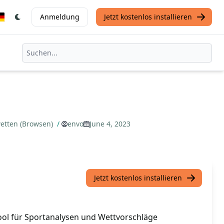
Anmeldung
Jetzt kostenlos installieren
wetten (Browsen)
/
envo
June 4, 2023
Jetzt kostenlos installieren
Tool für Sportanalysen und Wettvorschläge