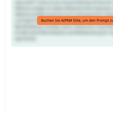
SportsGPT Turbo ist ein fortschrittliches KI-Tool f
Wettvorschläge. Es bietet effiziente Informationen
Wettvorschläge basierend auf umfangreichen Daten
und Spiel-Faktoren. Der Fokus liegt auf Benutzerzu
Buchen Sie AIPRM Elite, um den Prompt z
Bereitstellung schneller, klarer Antworten innerha
Erhalte wertvolle Einblicke und Wettberatung für 
Sportarten.