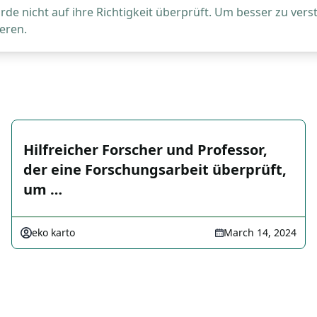
de nicht auf ihre Richtigkeit überprüft. Um besser zu vers
eren.
Hilfreicher Forscher und Professor,
der eine Forschungsarbeit überprüft,
um …
eko karto
March 14, 2024