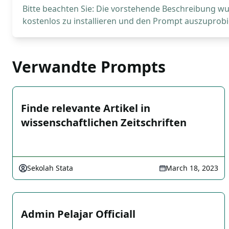
Bitte beachten Sie: Die vorstehende Beschreibung wur
kostenlos zu installieren und den Prompt auszuprobi
Verwandte Prompts
Finde relevante Artikel in
wissenschaftlichen Zeitschriften
Sekolah Stata
March 18, 2023
Admin Pelajar Officiall