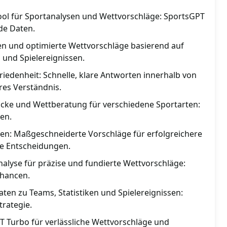
Tool für Sportanalysen und Wettvorschläge: SportsGPT
de Daten.
nen und optimierte Wettvorschläge basierend auf
 und Spielereignissen.
iedenheit: Schnelle, klare Antworten innerhalb von
res Verständnis.
licke und Wettberatung für verschiedene Sportarten:
en.
ten: Maßgeschneiderte Vorschläge für erfolgreichere
e Entscheidungen.
lyse für präzise und fundierte Wettvorschläge:
hancen.
Daten zu Teams, Statistiken und Spielereignissen:
trategie.
T Turbo für verlässliche Wettvorschläge und