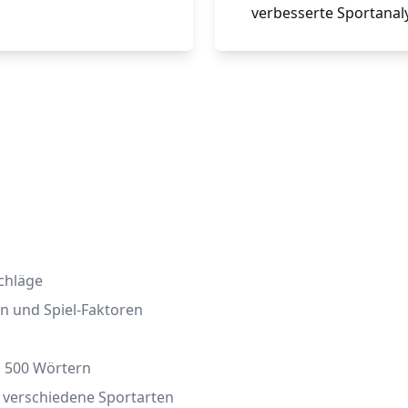
verbesserte Sportanal
schläge
n und Spiel-Faktoren
n 500 Wörtern
 verschiedene Sportarten