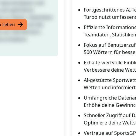
ür Sportanalysen und
Fortgeschrittenes AI-
 und optimierte
Turbo nutzt umfassen
 zu Teams, Statistiken
friedenheit und der
u sehen
Effiziente Informatio
lb von 500 Wörtern.
Teamdaten, Statistiken
verschiedene
Fokus auf Benutzerzufr
500 Wörtern für besse
Erhalte wertvolle Einb
Verbessere deine Wett
AI-gestützte Sportwet
Wetten und informiert
Umfangreiche Datenana
Erhöhe deine Gewinnc
Schneller Zugriff auf 
Optimiere deine Wetts
Vertraue auf SportsGP