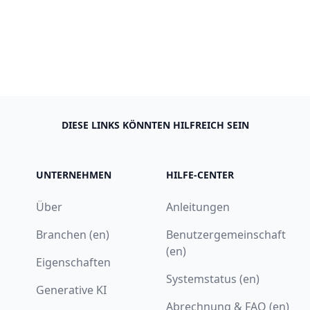
DIESE LINKS KÖNNTEN HILFREICH SEIN
UNTERNEHMEN
HILFE-CENTER
Über
Anleitungen
Branchen (en)
Benutzergemeinschaft
(en)
Eigenschaften
Systemstatus (en)
Generative KI
Abrechnung & FAQ (en)