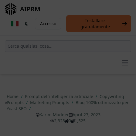
AIPRM
Installare
Accesso
gratuitamente
Open
Home
/
Prompt dell’intelligenza artificiale
/
Copywriting
Prompts
/
Marketing Prompts
/
Blog 100% ottimizzato per
Yoast SEO
/
Karim Madder
April 27, 2023
2,328
0
1,525