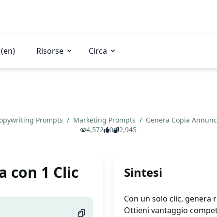
(en)
Risorse
Circa
opywriting Prompts
/
Marketing Prompts
/
Genera Copia Annunci
4,572
0
2,945
 con 1 Clic
Sintesi
Con un solo clic, genera r
Ottieni vantaggio competi