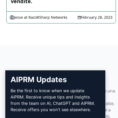
vendite.
Jesse at RazoRSharp Networks
February 28, 2023
AIPRM
AIPRM Updates
Be the first to know when we update
AIPRM è uno strumento di gestione dei prompt e una
AIPRM. Receive unique tips and insights
libreria di prompt sviluppata dalla community.
from the team on AI, ChatGPT and AIPRM.
Realizza in pochi minuti attività di marketing, vendite,
Receive offers you won't see elsewhere.
operazioni, produttività e assistenza clienti grazie a
prompt pronti all'uso per ChatGPT, Claude, Gemini,