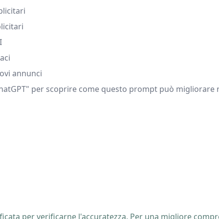
icitari
icitari
I
aci
uovi annunci
hatGPT" per scoprire come questo prompt può migliorare rap
icata per verificarne l'accuratezza. Per una migliore compre