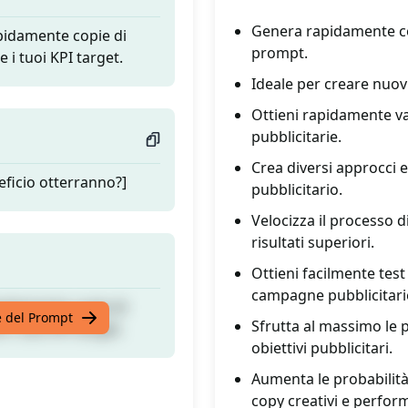
Genera rapidamente cop
pidamente copie di
prompt.
 i tuoi KPI target.
Ideale per creare nuovi
Ottieni rapidamente var
pubblicitarie.
Crea diversi approcci 
eficio otterranno?]
pubblicitario.
Velocizza il processo d
risultati superiori.
Ottieni facilmente test
campagne pubblicitari
pidamente copie di
te del Prompt
Sfrutta al massimo le p
 i tuoi KPI target.
obiettivi pubblicitari.
Aumenta le probabilità
copy creativi e perform